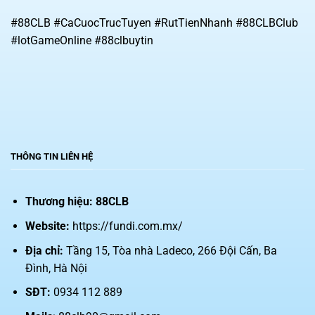
#88CLB #CaCuocTrucTuyen #RutTienNhanh #88CLBClub
#lotGameOnline #88clbuytin
THÔNG TIN LIÊN HỆ
Thương hiệu:
88CLB
Website:
https://fundi.com.mx/
Địa chỉ:
Tầng 15, Tòa nhà Ladeco, 266 Đội Cấn, Ba
Đình, Hà Nội
SĐT:
0934 112 889