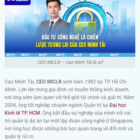
CEO 88CLB – Cao Minh Tài là ai?
Cao Minh Tài,
CEO 88CLB
sinh năm 1982 tại TP. Hồ Chí
Minh. Lớn lên trong gia đình có truyền thống kinh doanh,
nơi ông sớm làm quen với thế giới tài chính và giải trí. Năm
2004, ông tốt nghiệp chuyên ngành Quản trị tại
Đại học
Kinh tế TP. HCM
. Ông bắt đầu sự nghiệp của mình với vai
trò quản lý dự án tại một tập đoàn công nghệ ở Singapore,
nơi ông học được những bài học quan trọng về đổi mới và
quản lý rủi ro.