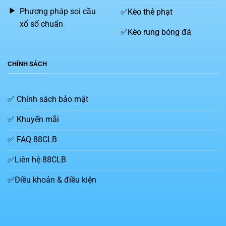
Phương pháp soi cầu
✅Kèo thẻ phạt
xổ số chuẩn
✅Kèo rung bóng đá
CHÍNH SÁCH
✅ Chính sách bảo mật
✅ Khuyến mãi
✅ FAQ 88CLB
✅Liên hệ 88CLB
✅Điều khoản & điều kiện