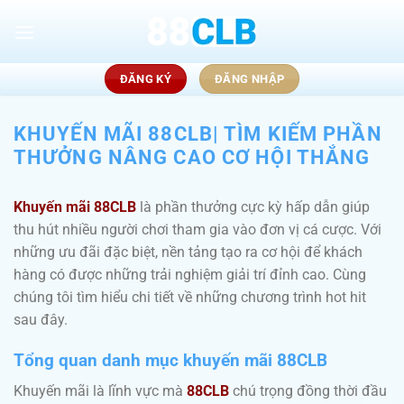
Bỏ
qua
nội
dung
ĐĂNG KÝ
ĐĂNG NHẬP
KHUYẾN MÃI 88CLB| TÌM KIẾM PHẦN
THƯỞNG NÂNG CAO CƠ HỘI THẮNG
Khuyến mãi 88CLB
là phần thưởng cực kỳ hấp dẫn giúp
thu hút nhiều người chơi tham gia vào đơn vị cá cược. Với
những ưu đãi đặc biệt, nền tảng tạo ra cơ hội để khách
hàng có được những trải nghiệm giải trí đỉnh cao. Cùng
chúng tôi tìm hiểu chi tiết về những chương trình hot hit
sau đây.
Tổng quan danh mục khuyến mãi 88CLB
Khuyến mãi là lĩnh vực mà
88CLB
chú trọng đồng thời đầu