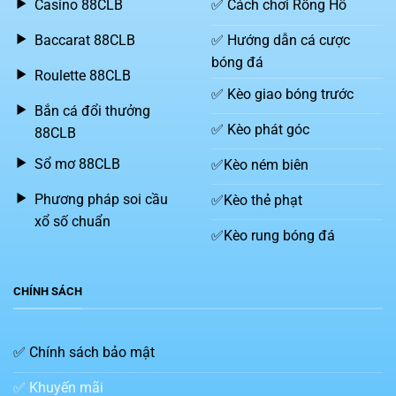
Casino 88CLB
✅ Cách chơi Rồng Hổ
Baccarat 88CLB
✅ Hướng dẫn cá cược
bóng đá
Roulette 88CLB
✅ Kèo giao bóng trước
Bắn cá đổi thưởng
✅ Kèo phát góc
88CLB
Sổ mơ 88CLB
✅Kèo ném biên
Phương pháp soi cầu
✅Kèo thẻ phạt
xổ số chuẩn
✅Kèo rung bóng đá
CHÍNH SÁCH
✅ Chính sách bảo mật
✅ Khuyến mãi