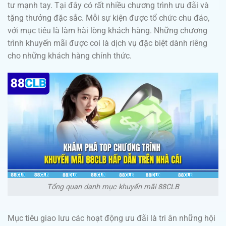
tư mạnh tay. Tại đây có rất nhiều chương trình ưu đãi và
tặng thưởng đặc sắc. Mỗi sự kiện được tổ chức chu đáo,
với mục tiêu là làm hài lòng khách hàng. Những chương
trình khuyến mãi được coi là dịch vụ đặc biệt dành riêng
cho những khách hàng chính thức.
Tổng quan danh mục khuyến mãi 88CLB
Mục tiêu giao lưu các hoạt động ưu đãi là tri ân những hội