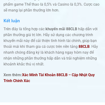
phẩm game Thể thao là 0,5% và Casino là 0,3%. Cược cao
sẽ mang lại phần thưởng lớn hơn.
Kết luận
Trên đây là tổng hợp các
khuyến mãi 88CLB
hấp dẫn với
phần thưởng giá trị lớn. Hãy sử dụng các chương trình
khuyến mãi này để cải thiện tình hình tài chính, giúp bạn
thoải mái khi tham gia cá cược trên nền tảng
88CLB
. Hãy
nhanh chóng đăng ký là khách hàng ngay hôm nay để
nhận những phần thưởng hấp dẫn và trải nghiệm những
khoảnh khắc thú vị nhất.
Xem thêm:
Xác Minh Tài Khoản 88CLB – Cập Nhật Quy
Trình Chính Xác